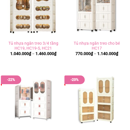
Tủ nhựa ngăn treo 3/4 tầng
Tủ nhựa ngăn treo cho bé
HC19, HC19-S, HC21
HC17
Khoảng
Khoản
1.040.000
₫
–
1.460.000
₫
770.000
₫
–
1.140.000
₫
giá:
giá:
từ
từ
1.040.000₫
770.0
đến
đến
1.460.000₫
1.140
-22%
-23%