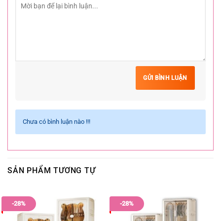
GỬI BÌNH LUẬN
Chưa có bình luận nào !!!
SẢN PHẨM TƯƠNG TỰ
-28%
-28%