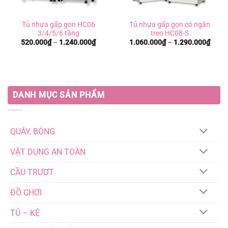
Tủ nhựa gấp gọn HC06
Tủ nhựa gấp gọn có ngăn
3/4/5/6 tầng
treo HC08-S
Khoảng
Khoả
520.000
₫
–
1.240.000
₫
1.060.000
₫
–
1.290.000
₫
giá:
giá:
từ
từ
520.000₫
1.060
đến
đến
1.240.000₫
1.290
DANH MỤC SẢN PHẨM
QUÂY, BÓNG
VẬT DỤNG AN TOÀN
CẦU TRƯỢT
ĐỒ CHƠI
TỦ – KỆ