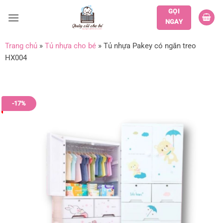
Bỏ
GỌI
qua
NGAY
nội
dung
Trang chủ
»
Tủ nhựa cho bé
»
Tủ nhựa Pakey có ngăn treo
HX004
-17%