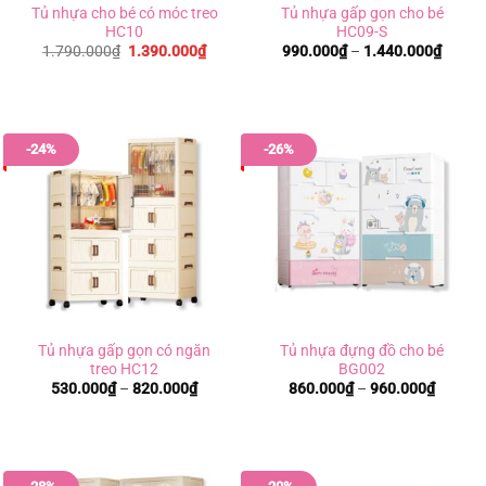
Tủ nhựa cho bé có móc treo
Tủ nhựa gấp gọn cho bé
HC10
HC09-S
Giá
Giá
Khoản
1.790.000
₫
1.390.000
₫
990.000
₫
–
1.440.000
₫
gốc
hiện
giá:
là:
tại
từ
1.790.000₫.
là:
990.0
1.390.000₫.
đến
1.440
-24%
-26%
Tủ nhựa gấp gọn có ngăn
Tủ nhựa đựng đồ cho bé
treo HC12
BG002
Khoảng
Khoản
530.000
₫
–
820.000
₫
860.000
₫
–
960.000
₫
giá:
giá:
từ
từ
530.000₫
860.00
đến
đến
820.000₫
960.00