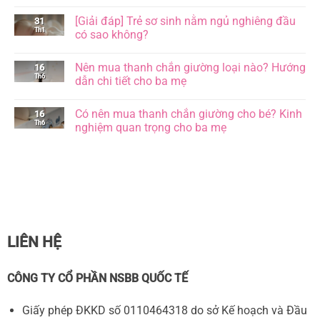
Xe
Không
xích
có
[Giải đáp] Trẻ sơ sinh nằm ngủ nghiêng đầu
31
lô
bình
cho
Th1
luận
có sao không?
bé
ở
và
6
Không
5
tư
có
Nên mua thanh chắn giường loại nào? Hướng
16
lợi
thế
bình
ích
ngủ
Th6
luận
dẫn chi tiết cho ba mẹ
không
của
ở
ngờ
trẻ
[Giải
Không
cha
sơ
đáp]
có
Có nên mua thanh chắn giường cho bé? Kinh
16
mẹ
sinh,
Trẻ
bình
nên
đâu
sơ
Th6
luận
nghiệm quan trọng cho ba mẹ
biết
là
sinh
ở
tư
nằm
Nên
Không
thế
ngủ
mua
có
tốt
nghiêng
thanh
bình
và
đầu
chắn
luận
an
có
giường
ở
toàn?
sao
loại
Có
không?
nào?
nên
Hướng
mua
dẫn
thanh
chi
chắn
tiết
giường
LIÊN HỆ
cho
cho
ba
bé?
mẹ
Kinh
nghiệm
CÔNG TY CỔ PHẦN NSBB QUỐC TẾ
quan
trọng
cho
Giấy phép ĐKKD số 0110464318 do sở Kế hoạch và Đầu
ba
mẹ