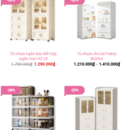
-28%
-20%
Tủ nhựa ngăn kéo kết hợp
Tủ nhựa cho bé Pakey
ngăn treo HC18
BG004
Giá
Giá
Khoả
1.790.000
₫
1.290.000
₫
1.210.000
₫
–
1.410.000
₫
gốc
hiện
giá:
là:
tại
từ
1.790.000₫.
là:
1.210
1.290.000₫.
đến
1.410
-28%
-22%