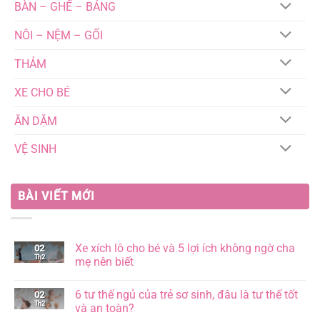
BÀN – GHẾ – BẢNG
NÔI – NỆM – GỐI
THẢM
XE CHO BÉ
ĂN DẶM
VỆ SINH
BÀI VIẾT MỚI
Xe xích lô cho bé và 5 lợi ích không ngờ cha
02
Th2
mẹ nên biết
Không
có
6 tư thế ngủ của trẻ sơ sinh, đâu là tư thế tốt
02
bình
Th2
luận
và an toàn?
ở