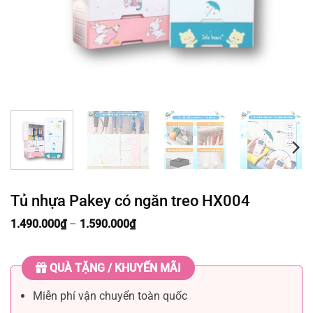
Tủ nhựa Pakey có ngăn treo HX004
Khoảng
1.490.000
₫
–
1.590.000
₫
giá:
từ
1.490.000₫
QUÀ TẶNG / KHUYẾN MÃI
đến
1.590.000₫
Miễn phí vận chuyển toàn quốc