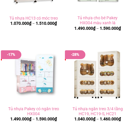
Tủ nhựa cho bé Pakey
Tủ nhựa HC13 có móc treo
HX004 màu xanh lá
Khoảng
1.070.000
₫
–
1.510.000
₫
giá:
Khoả
1.490.000
₫
–
1.590.000
₫
từ
giá:
1.070.000₫
từ
đến
1.490
1.510.000₫
đến
1.590
-17%
-28%
Tủ nhựa Pakey có ngăn treo
Tủ nhựa ngăn treo 3/4 tầng
HX004
HC19, HC19-S, HC21
Khoảng
Khoả
1.490.000
₫
–
1.590.000
₫
1.040.000
₫
–
1.460.000
₫
giá:
giá:
từ
từ
1.490.000₫
1.040