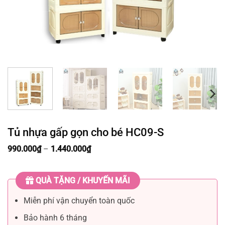
Tủ nhựa gấp gọn cho bé HC09-S
Khoảng
990.000
₫
–
1.440.000
₫
giá:
từ
990.000₫
QUÀ TẶNG / KHUYẾN MÃI
đến
1.440.000₫
Miễn phí vận chuyển toàn quốc
Bảo hành 6 tháng