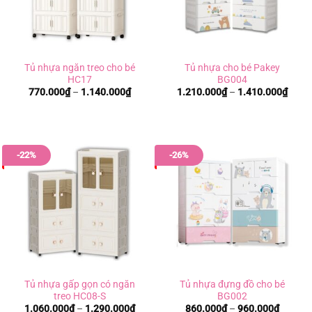
Tủ nhựa ngăn treo cho bé
Tủ nhựa cho bé Pakey
HC17
BG004
Khoảng
Khoả
770.000
₫
–
1.140.000
₫
1.210.000
₫
–
1.410.000
₫
giá:
giá:
từ
từ
770.000₫
1.210
đến
đến
1.140.000₫
1.410
-22%
-26%
Tủ nhựa gấp gọn có ngăn
Tủ nhựa đựng đồ cho bé
treo HC08-S
BG002
Khoảng
Khoản
1.060.000
₫
–
1.290.000
₫
860.000
₫
–
960.000
₫