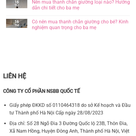
Nên mua thanh chắn giường loại nào? Hướng
16
lợi
thế
bình
ích
ngủ
Th6
luận
dẫn chi tiết cho ba mẹ
không
của
ở
ngờ
trẻ
[Giải
Không
cha
sơ
đáp]
có
Có nên mua thanh chắn giường cho bé? Kinh
16
mẹ
sinh,
Trẻ
bình
nên
đâu
sơ
Th6
luận
nghiệm quan trọng cho ba mẹ
biết
là
sinh
ở
tư
nằm
Nên
Không
thế
ngủ
mua
có
tốt
nghiêng
thanh
bình
và
đầu
chắn
luận
an
có
giường
ở
toàn?
sao
loại
Có
không?
nào?
nên
Hướng
mua
dẫn
thanh
chi
chắn
tiết
giường
LIÊN HỆ
cho
cho
ba
bé?
mẹ
Kinh
nghiệm
CÔNG TY CỔ PHẦN NSBB QUỐC TẾ
quan
trọng
cho
Giấy phép ĐKKD số 0110464318 do sở Kế hoạch và Đầu
ba
mẹ
tư Thành phố Hà Nội Cấp ngày 28/08/2023
Địa chỉ: Số 28 Ngõ Đìa 3 Đường Quốc lộ 23B, Thôn Đìa,
Xã Nam Hồng, Huyện Đông Anh, Thành phố Hà Nội, Việt