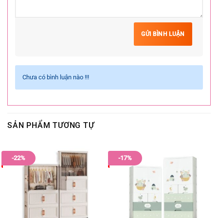
GỬI BÌNH LUẬN
Chưa có bình luận nào !!!
SẢN PHẨM TƯƠNG TỰ
-22%
-17%