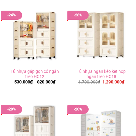
đến
đến
1.590.000₫
1.460
-24%
-28%
Tủ nhựa gấp gọn có ngăn
Tủ nhựa ngăn kéo kết hợp
treo HC12
ngăn treo HC18
Khoảng
Giá
Giá
530.000
₫
–
820.000
₫
1.790.000
₫
1.290.000
₫
giá:
gốc
hiện
từ
là:
tại
530.000₫
1.790.000₫.
là:
đến
1.290
820.000₫
-28%
-20%