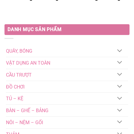
giá:
giá:
từ
từ
1.060.000₫
860.00
đến
đến
1.290.000₫
960.00
DANH MỤC SẢN PHẨM
QUÂY, BÓNG
VẬT DỤNG AN TOÀN
CẦU TRƯỢT
ĐỒ CHƠI
TỦ – KỆ
BÀN – GHẾ – BẢNG
NÔI – NỆM – GỐI