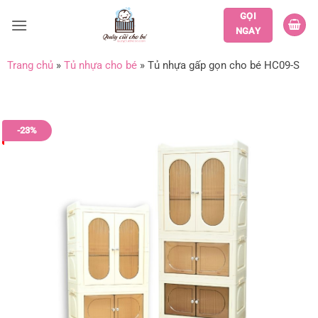
Bỏ
GỌI
qua
NGAY
nội
dung
Trang chủ
»
Tủ nhựa cho bé
»
Tủ nhựa gấp gọn cho bé HC09-S
-23%