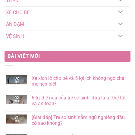
THẢM
XE CHO BÉ
ĂN DẶM
VỆ SINH
BÀI VIẾT MỚI
Xe xích lô cho bé và 5 lợi ích không ngờ cha
02
Th2
mẹ nên biết
Không
có
6 tư thế ngủ của trẻ sơ sinh, đâu là tư thế tốt
02
bình
Th2
luận
và an toàn?
ở
Xe
Không
xích
có
[Giải đáp] Trẻ sơ sinh nằm ngủ nghiêng đầu
31
lô
bình
cho
Th1
luận
có sao không?
bé
ở
và
6
Không
5
tư
có