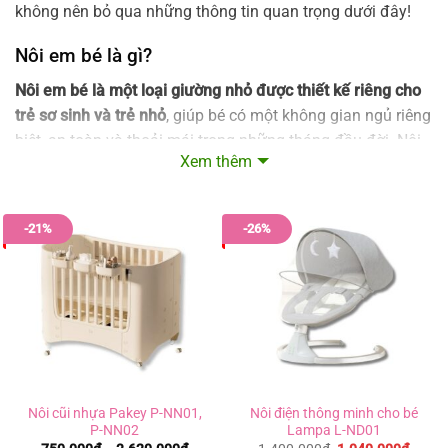
không nên bỏ qua những thông tin quan trọng dưới đây!
Nôi em bé là gì?
Nôi em bé là một loại giường nhỏ được thiết kế riêng cho
trẻ sơ sinh và trẻ nhỏ
, giúp bé có một không gian ngủ riêng
biệt, an toàn và thoải mái trong những tháng đầu đời. Nôi
Xem thêm
thường có thành cao để bảo vệ bé khỏi lăn ra ngoài, kích
thước được thiết kế phù hợp để trẻ có thể sử dụng từ 1-2
năm đầu đời.
-21%
-26%
Nôi cũi nhựa Pakey P-NN01,
Nôi điện thông minh cho bé
P-NN02
Lampa L-ND01
Khoảng
Giá
Giá