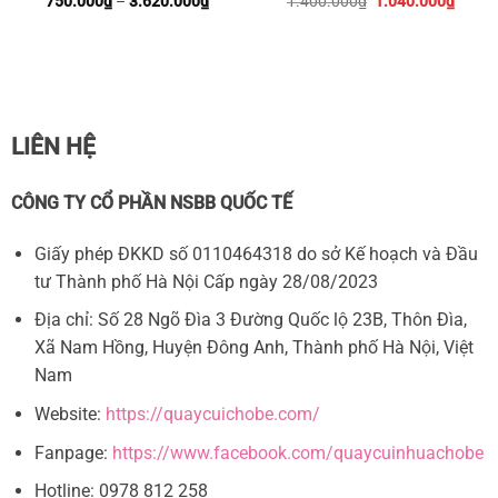
750.000
₫
–
3.620.000
₫
1.400.000
₫
1.040.000
₫
giá:
gốc
hiện
từ
là:
tại
750.000₫
1.400.000₫.
là:
đến
1.040
3.620.000₫
LIÊN HỆ
CÔNG TY CỔ PHẦN NSBB QUỐC TẾ
Giấy phép ĐKKD số 0110464318 do sở Kế hoạch và Đầu
Nôi em bé hiện nay có rất nhiều mẫu mã, được làm từ
tư Thành phố Hà Nội Cấp ngày 28/08/2023
nhiều loại chất liệu khác nhau như gỗ, kim loại, nhựa, tre,
Địa chỉ: Số 28 Ngõ Đìa 3 Đường Quốc lộ 23B, Thôn Đìa,
mây, vải,…Một số loại nôi tự động còn có thể ru bé ngủ
Xã Nam Hồng, Huyện Đông Anh, Thành phố Hà Nội, Việt
thay thế các phương pháp thủ công, giúp ba mẹ chăm sóc
Nam
bé dễ dàng hơn bao giờ hết.
Website:
https://quaycuichobe.com/
Nôi em bé có những loại nào?
Fanpage:
https://www.facebook.com/quaycuinhuachobe
Hiện nay trên thị trường có rất nhiều loại nôi em bé khác
Hotline: 0978 812 258