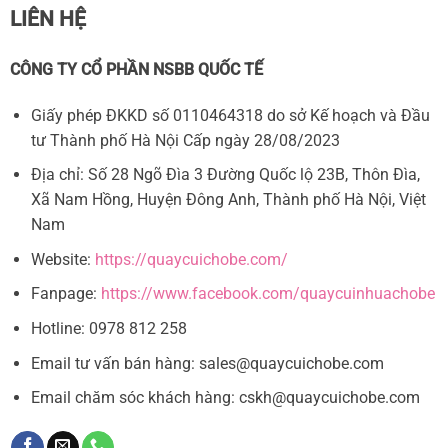
tiết
giường
LIÊN HỆ
cho
cho
ba
bé?
mẹ
Kinh
nghiệm
CÔNG TY CỔ PHẦN NSBB QUỐC TẾ
quan
trọng
cho
Giấy phép ĐKKD số 0110464318 do sở Kế hoạch và Đầu
ba
mẹ
tư Thành phố Hà Nội Cấp ngày 28/08/2023
Địa chỉ: Số 28 Ngõ Đìa 3 Đường Quốc lộ 23B, Thôn Đìa,
Xã Nam Hồng, Huyện Đông Anh, Thành phố Hà Nội, Việt
Nam
Website:
https://quaycuichobe.com/
Fanpage:
https://www.facebook.com/quaycuinhuachobe
Hotline: 0978 812 258
Email tư vấn bán hàng:
sales@quaycuichobe.com
Email chăm sóc khách hàng:
cskh@quaycuichobe.com