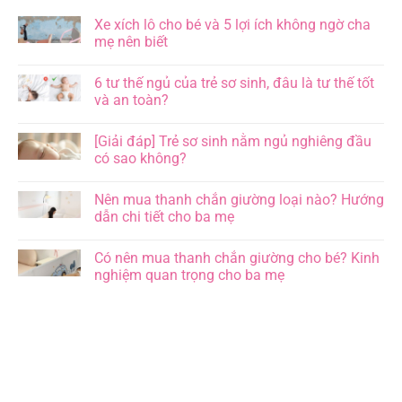
Xe xích lô cho bé và 5 lợi ích không ngờ cha
mẹ nên biết
Không
có
6 tư thế ngủ của trẻ sơ sinh, đâu là tư thế tốt
bình
luận
và an toàn?
ở
Xe
Không
xích
có
[Giải đáp] Trẻ sơ sinh nằm ngủ nghiêng đầu
lô
bình
cho
luận
có sao không?
bé
ở
và
6
Không
5
tư
có
Nên mua thanh chắn giường loại nào? Hướng
lợi
thế
bình
ích
ngủ
luận
dẫn chi tiết cho ba mẹ
không
của
ở
ngờ
trẻ
[Giải
Không
cha
sơ
đáp]
có
Có nên mua thanh chắn giường cho bé? Kinh
mẹ
sinh,
Trẻ
bình
nên
đâu
sơ
luận
nghiệm quan trọng cho ba mẹ
biết
là
sinh
ở
tư
nằm
Nên
Không
thế
ngủ
mua
có
tốt
nghiêng
thanh
bình
và
đầu
chắn
luận
an
có
giường
ở
toàn?
sao
loại
Có
không?
nào?
nên
Hướng
mua
dẫn
thanh
chi
chắn