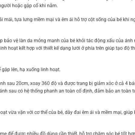
 người hoặc gập cổ khi nằm.
ải mái, tựa lưng mềm mại và êm ái hỗ trợ cột sống của bé khi ng
iúp bảo vệ làn da mỏng manh của bé khỏi tác động xấu của ánh
linh hoạt kết hợp với thiết kế dạng lưới ở phía trên giúp tạo độ t
 gập lên, hạ xuống linh hoạt.
nh sau 20cm, xoay 360 độ và được trang bị giảm xóc ở cả 4 bá
 Bánh sau có hệ thống phanh an toàn cố định, đảm bảo an toàn t
hoạt vừa vặn với cơ thể của bé, dây đai êm ái và mềm mại, giúp 
ẹ để được nhiều đồ dùng cần thiết, hỗ trợ chăm sóc bé tốt hơ