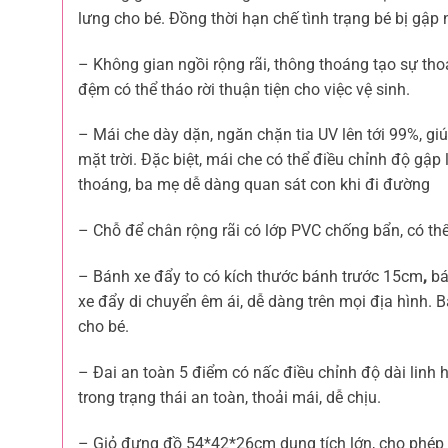
lưng cho bé. Đồng thời hạn chế tình trạng bé bị gập
– Không gian ngồi rộng rãi, thông thoáng tạo sự tho
đệm có thể tháo rời thuận tiện cho việc vệ sinh.
– Mái che dày dặn, ngăn chặn tia UV lên tới 99%, g
mặt trời. Đặc biệt, mái che có thể điều chỉnh độ gập 
thoáng, ba mẹ dễ dàng quan sát con khi đi đường
– Chỗ để chân rộng rãi có lớp PVC chống bẩn, có thể
– Bánh xe đẩy to có kích thước bánh trước 15cm
,
bá
xe đẩy di chuyển êm ái, dễ dàng trên mọi địa hình.
cho bé.
– Đai an toàn 5 điểm có nấc điều chỉnh độ dài linh 
trong trạng thái an toàn, thoải mái, dễ chịu.
– Giỏ đựng đồ 54*42*26cm dung tích lớn, cho phép m