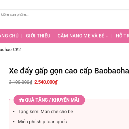
ANG CHỦ
GIỚI THIỆU
CẨM NANG MẸ VÀ BÉ
HỖ T
baohao CK2
Xe đẩy gấp gọn cao cấp Baobaoh
Giá
Giá
3.100.000
₫
2.540.000
₫
gốc
hiện
là:
tại
3.100.000₫.
là:
QUÀ TẶNG / KHUYẾN MÃI
2.540.000₫.
Tặng kèm: Màn che cho bé
Miễn phí ship toàn quốc