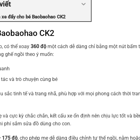
viết
 xe đẩy cho bé Baobaohao CK2
 Baobaohao CK2
, có thể xoay
360 độ
một cách dễ dàng chỉ bằng một nút bấm 
ng ghế ngồi theo ý muốn:
quanh
tác và trò chuyện cùng bé
u sắc tinh tế và trang nhã, phù hợp với mọi phong cách thời tra
và cực kỳ chắc chắn, kết cấu xe ổn định nên chịu lực tốt và bề
 chi phí sắm sửa đồ dùng cho con.
 175 độ
, cho phép mẹ dễ dàng điều chỉnh tư thế ngồi, nằm hoặ