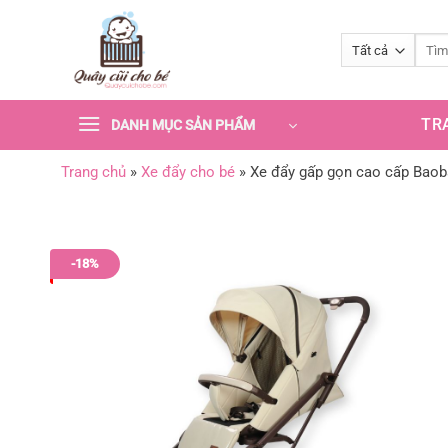
Bỏ
qua
nội
dung
TR
DANH MỤC SẢN PHẨM
Trang chủ
»
Xe đẩy cho bé
»
Xe đẩy gấp gọn cao cấp Bao
-18%