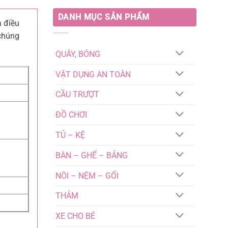
DANH MỤC SẢN PHẨM
à điều
 chúng
QUÂY, BÓNG
VẬT DỤNG AN TOÀN
CẦU TRƯỢT
ĐỒ CHƠI
TỦ – KỆ
BÀN – GHẾ – BẢNG
NÔI – NỆM – GỐI
THẢM
XE CHO BÉ