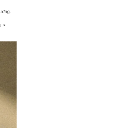
đường.
g ra