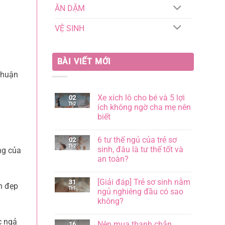
ĂN DẶM
VỆ SINH
BÀI VIẾT MỚI
thuận
Xe xích lô cho bé và 5 lợi
02
Th2
ích không ngờ cha mẹ nên
biết
Không
có
6 tư thế ngủ của trẻ sơ
02
bình
Th2
luận
sinh, đâu là tư thế tốt và
ng của
ở
an toàn?
Xe
xích
Không
lô
có
cho
[Giải đáp] Trẻ sơ sinh nằm
31
bình
n đẹp
bé
Th1
luận
ngủ nghiêng đầu có sao
và
ở
5
không?
6
lợi
tư
ích
Không
thế
không
có
c ngả
ngủ
Nên mua thanh chắn
16
ngờ
bình