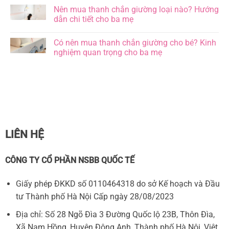
5
tư
có
Nên mua thanh chắn giường loại nào? Hướng
lợi
thế
bình
ích
ngủ
luận
dẫn chi tiết cho ba mẹ
không
của
ở
ngờ
trẻ
[Giải
Không
cha
sơ
đáp]
có
Có nên mua thanh chắn giường cho bé? Kinh
mẹ
sinh,
Trẻ
bình
nên
đâu
sơ
luận
nghiệm quan trọng cho ba mẹ
biết
là
sinh
ở
tư
nằm
Nên
Không
thế
ngủ
mua
có
tốt
nghiêng
thanh
bình
và
đầu
chắn
luận
an
có
giường
ở
toàn?
sao
loại
Có
không?
nào?
nên
Hướng
mua
dẫn
thanh
chi
chắn
tiết
giường
LIÊN HỆ
cho
cho
ba
bé?
mẹ
Kinh
nghiệm
CÔNG TY CỔ PHẦN NSBB QUỐC TẾ
quan
trọng
cho
Giấy phép ĐKKD số 0110464318 do sở Kế hoạch và Đầu
ba
mẹ
tư Thành phố Hà Nội Cấp ngày 28/08/2023
Địa chỉ: Số 28 Ngõ Đìa 3 Đường Quốc lộ 23B, Thôn Đìa,
Xã Nam Hồng, Huyện Đông Anh, Thành phố Hà Nội, Việt