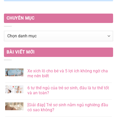
CHUYÊN MỤC
BÀI VIẾT MỚI
Xe xích lô cho bé và 5 lợi ích không ngờ cha
mẹ nên biết
Không
có
6 tư thế ngủ của trẻ sơ sinh, đâu là tư thế tốt
bình
luận
và an toàn?
ở
Xe
Không
xích
có
[Giải đáp] Trẻ sơ sinh nằm ngủ nghiêng đầu
lô
bình
cho
luận
có sao không?
bé
ở
và
6
Không