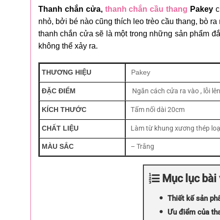
Thanh chắn cửa,
thanh chắn cầu thang
Pakey
c
nhỏ, bởi bé nào cũng thích leo trèo cầu thang, bò
thanh chắn cửa sẽ là một trong những sản phẩm đắc
không thể xảy ra.
THƯƠNG HIỆU
Pakey
ĐẶC ĐIỂM
Ngăn cách cửa ra vào , lỗi l
KÍCH THƯỚC
Tấm nối dài 20cm
CHẤT LIỆU
Làm từ khung xương thép loại
MÀU SẮC
– Trắng
Mục lục bài 
Thiết kế sản p
Ưu điểm của th