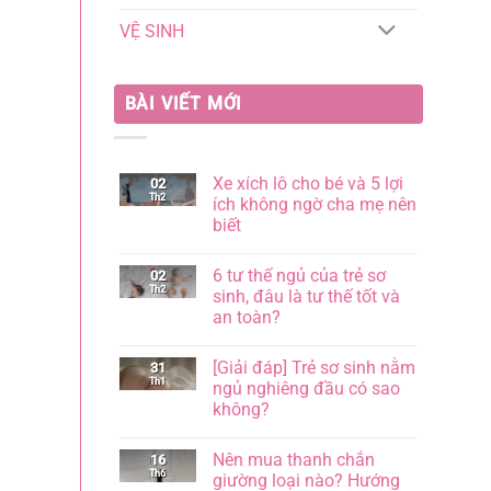
VỆ SINH
BÀI VIẾT MỚI
Xe xích lô cho bé và 5 lợi
02
Th2
ích không ngờ cha mẹ nên
biết
Không
có
6 tư thế ngủ của trẻ sơ
02
bình
Th2
luận
sinh, đâu là tư thế tốt và
ở
an toàn?
Xe
xích
Không
lô
có
cho
[Giải đáp] Trẻ sơ sinh nằm
31
bình
bé
Th1
luận
ngủ nghiêng đầu có sao
và
ở
5
không?
6
lợi
tư
ích
Không
thế
không
có
ngủ
Nên mua thanh chắn
16
ngờ
bình
của
Th6
cha
luận
giường loại nào? Hướng
trẻ
ở
mẹ