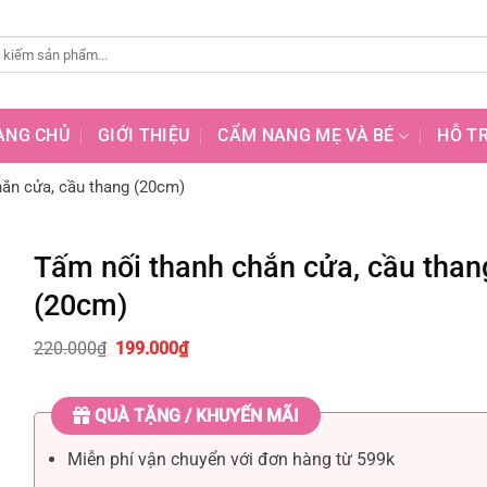
ANG CHỦ
GIỚI THIỆU
CẨM NANG MẸ VÀ BÉ
HỖ T
ắn cửa, cầu thang (20cm)
Tấm nối thanh chắn cửa, cầu than
(20cm)
Giá
Giá
220.000
₫
199.000
₫
gốc
hiện
là:
tại
220.000₫.
là:
QUÀ TẶNG / KHUYẾN MÃI
199.000₫.
Miễn phí vận chuyển với đơn hàng từ 599k