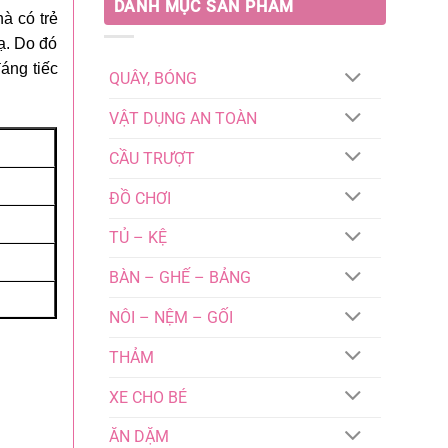
DANH MỤC SẢN PHẨM
à có trẻ
ạ. Do đó
áng tiếc
QUÂY, BÓNG
VẬT DỤNG AN TOÀN
CẦU TRƯỢT
ĐỒ CHƠI
TỦ – KỆ
BÀN – GHẾ – BẢNG
NÔI – NỆM – GỐI
THẢM
XE CHO BÉ
ĂN DẶM