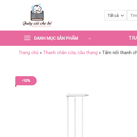
Bỏ
qua
nội
dung
TR
DANH MỤC SẢN PHẨM
Trang chủ
»
Thanh chắn cửa, cầu thang
»
Tấm nối thanh ch
-10%