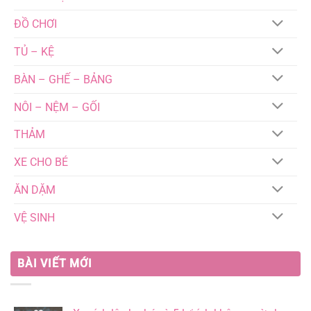
ĐỒ CHƠI
TỦ – KỆ
BÀN – GHẾ – BẢNG
NÔI – NỆM – GỐI
THẢM
XE CHO BÉ
ĂN DẶM
VỆ SINH
BÀI VIẾT MỚI