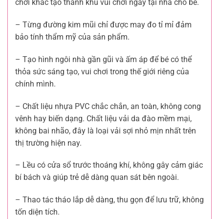
chơi khác tạo thành khu vui chơi ngay tại nhà cho bé.
– Từng đường kim mũi chỉ được may đo tỉ mỉ đảm
bảo tính thẩm mỹ của sản phẩm.
– Tạo hình ngôi nhà gần gũi và ấm áp để bé có thể
thỏa sức sáng tạo, vui chơi trong thế giới riêng của
chính mình.
– Chất liệu nhựa PVC chắc chắn, an toàn, không cong
vênh hay biến dạng. Chất liệu vải da đào mềm mại,
không bai nhão, đây là loại vải sợi nhỏ mịn nhất trên
thị trường hiện nay.
– Lều có cửa sổ trước thoáng khí, không gây cảm giác
bí bách và giúp trẻ dễ dàng quan sát bên ngoài.
– Thao tác tháo lắp dễ dàng, thu gọn để lưu trữ, không
tốn diện tích.