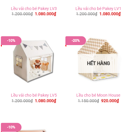
Lều vải cho bé Pakey LV3
Lều vải cho bé Pakey LV1
Giá
Giá
Giá
Giá
1.200.000
₫
1.080.000
₫
1.200.000
₫
1.080.000
₫
gốc
hiện
gốc
hiện
là:
tại
là:
tại
1.200.000₫.
là:
1.200.000₫.
là:
1.080.000₫.
1.080
-10%
-20%
HẾT HÀNG
Lều vải cho bé Pakey LV5
Lều cho bé Moon House
Giá
Giá
Giá
Giá
1.200.000
₫
1.080.000
₫
1.150.000
₫
920.000
₫
gốc
hiện
gốc
hiện
là:
tại
là:
tại
1.200.000₫.
là:
1.150.000₫.
là:
1.080.000₫.
920.00
-10%