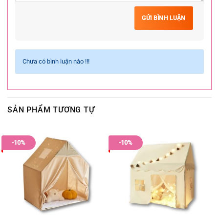
GỬI BÌNH LUẬN
Chưa có bình luận nào !!!
SẢN PHẨM TƯƠNG TỰ
-10%
-10%