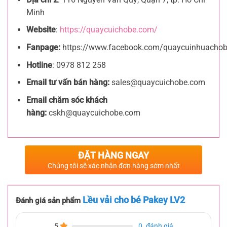
Minh
Website
:
https://quaycuichobe.com/
Fanpage:
https://www.facebook.com/quaycuinhuacho
Hotline
: 0978 812 258
Email tư vấn bán hàng:
sales@quaycuichobe.com
Email chăm sóc khách
hàng:
cskh@quaycuichobe.com
ĐẶT HÀNG NGAY
Chúng tôi sẽ xác nhận đơn hàng sớm nhất
Lều vải cho bé Pakey LV2
Đánh giá sản phẩm
5
0
đánh giá