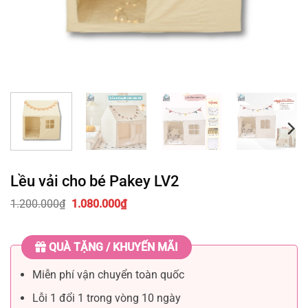
Lều vải cho bé Pakey LV2
Giá
Giá
1.200.000
₫
1.080.000
₫
gốc
hiện
là:
tại
1.200.000₫.
là:
QUÀ TẶNG / KHUYẾN MÃI
1.080.000₫.
Miễn phí vận chuyển toàn quốc
Lỗi 1 đổi 1 trong vòng 10 ngày