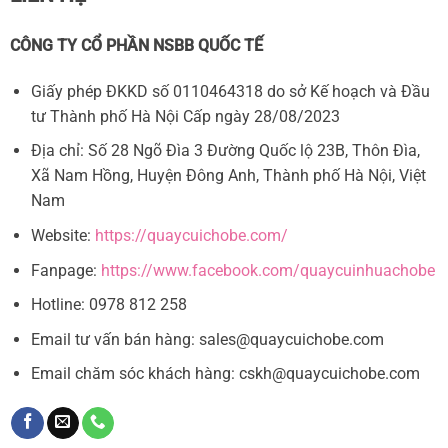
ba
bé?
mẹ
Kinh
nghiệm
CÔNG TY CỔ PHẦN NSBB QUỐC TẾ
quan
trọng
cho
Giấy phép ĐKKD số 0110464318 do sở Kế hoạch và Đầu
ba
mẹ
tư Thành phố Hà Nội Cấp ngày 28/08/2023
Địa chỉ: Số 28 Ngõ Đìa 3 Đường Quốc lộ 23B, Thôn Đìa,
Xã Nam Hồng, Huyện Đông Anh, Thành phố Hà Nội, Việt
Nam
Website:
https://quaycuichobe.com/
Fanpage:
https://www.facebook.com/quaycuinhuachobe
Hotline: 0978 812 258
Email tư vấn bán hàng:
sales@quaycuichobe.com
Email chăm sóc khách hàng:
cskh@quaycuichobe.com