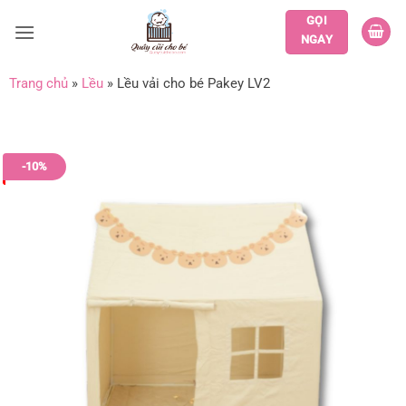
Bỏ
GỌI
qua
NGAY
nội
dung
Trang chủ
»
Lều
»
Lều vải cho bé Pakey LV2
-10%