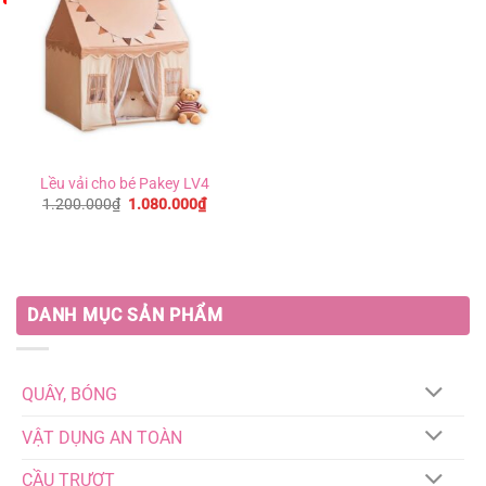
Lều vải cho bé Pakey LV4
Giá
Giá
1.200.000
₫
1.080.000
₫
gốc
hiện
là:
tại
1.200.000₫.
là:
1.080.000₫.
DANH MỤC SẢN PHẨM
QUÂY, BÓNG
VẬT DỤNG AN TOÀN
CẦU TRƯỢT