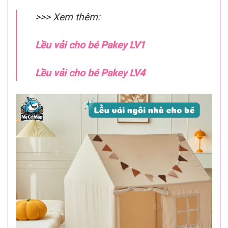
>>> Xem thêm:
Lều vải cho bé Pakey LV1
Lều vải cho bé Pakey LV4