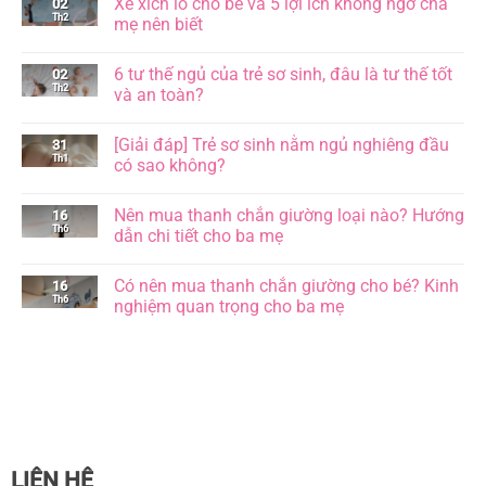
Xe xích lô cho bé và 5 lợi ích không ngờ cha
02
Th2
mẹ nên biết
Không
có
6 tư thế ngủ của trẻ sơ sinh, đâu là tư thế tốt
02
bình
Th2
luận
và an toàn?
ở
Xe
Không
xích
có
[Giải đáp] Trẻ sơ sinh nằm ngủ nghiêng đầu
31
lô
bình
cho
Th1
luận
có sao không?
bé
ở
và
6
Không
5
tư
có
Nên mua thanh chắn giường loại nào? Hướng
16
lợi
thế
bình
ích
ngủ
Th6
luận
dẫn chi tiết cho ba mẹ
không
của
ở
ngờ
trẻ
[Giải
Không
cha
sơ
đáp]
có
Có nên mua thanh chắn giường cho bé? Kinh
16
mẹ
sinh,
Trẻ
bình
nên
đâu
sơ
Th6
luận
nghiệm quan trọng cho ba mẹ
biết
là
sinh
ở
tư
nằm
Nên
Không
thế
ngủ
mua
có
tốt
nghiêng
thanh
bình
và
đầu
chắn
luận
an
có
giường
ở
toàn?
sao
loại
Có
không?
nào?
nên
Hướng
mua
dẫn
thanh
chi
chắn
tiết
giường
LIÊN HỆ
cho
cho