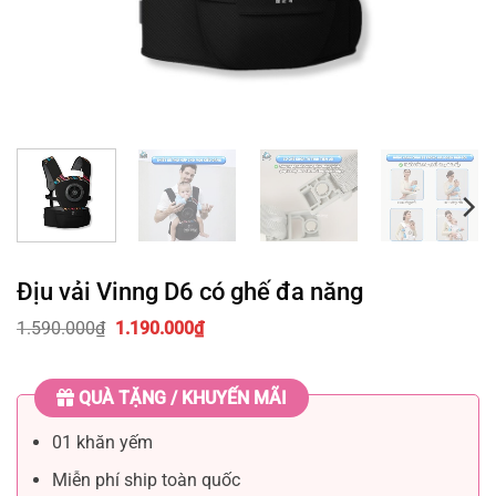
Địu vải Vinng D6 có ghế đa năng
Giá
Giá
1.590.000
₫
1.190.000
₫
gốc
hiện
là:
tại
1.590.000₫.
là:
QUÀ TẶNG / KHUYẾN MÃI
1.190.000₫.
01 khăn yếm
Miễn phí ship toàn quốc