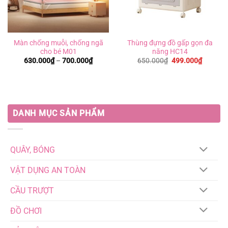
Màn chống muỗi, chống ngã
Thùng đựng đồ gấp gọn đa
cho bé M01
năng HC14
Khoảng
Giá
Giá
630.000
₫
–
700.000
₫
650.000
₫
499.000
₫
giá:
gốc
hiện
từ
là:
tại
630.000₫
650.000₫.
là:
đến
499.000
700.000₫
DANH MỤC SẢN PHẨM
QUÂY, BÓNG
VẬT DỤNG AN TOÀN
CẦU TRƯỢT
ĐỒ CHƠI