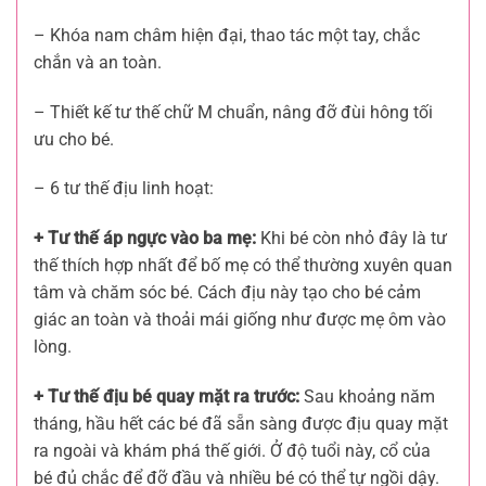
– Khóa nam châm hiện đại, thao tác một tay, chắc
chắn và an toàn.
– Thiết kế tư thế chữ M chuẩn, nâng đỡ đùi hông tối
ưu cho bé.
– 6 tư thế địu linh hoạt:
+ Tư thế áp ngực vào ba mẹ:
Khi bé còn nhỏ đây là tư
thế thích hợp nhất để bố mẹ có thể thường xuyên quan
tâm và chăm sóc bé. Cách địu này tạo cho bé cảm
giác an toàn và thoải mái giống như được mẹ ôm vào
lòng.
+ Tư thế địu bé quay mặt ra trước:
Sau khoảng năm
tháng, hầu hết các bé đã sẵn sàng được địu quay mặt
ra ngoài và khám phá thế giới. Ở độ tuổi này, cổ của
bé đủ chắc để đỡ đầu và nhiều bé có thể tự ngồi dậy.