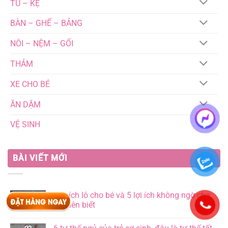
TỦ – KỆ
BÀN – GHẾ – BẢNG
NÔI – NỆM – GỐI
THẢM
XE CHO BÉ
ĂN DẶM
VỆ SINH
BÀI VIẾT MỚI
Xe xích lô cho bé và 5 lợi ích không ngờ cha
02
Th2
mẹ nên biết
Không
có