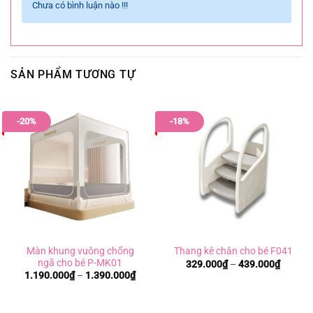
Chưa có bình luận nào !!!
SẢN PHẨM TƯƠNG TỰ
-20%
-18%
Màn khung vuông chống
Thang kê chân cho bé F041
ngã cho bé P-MK01
Khoản
329.000
₫
–
439.000
₫
giá:
Khoảng
1.190.000
₫
–
1.390.000
₫
từ
giá:
329.00
từ
đến
1.190.000₫
439.00
đến