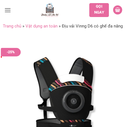
Bỏ
GỌI
qua
NGAY
nội
dung
Trang chủ
»
Vật dụng an toàn
»
Địu vải Vinng D6 có ghế đa năng
-25%