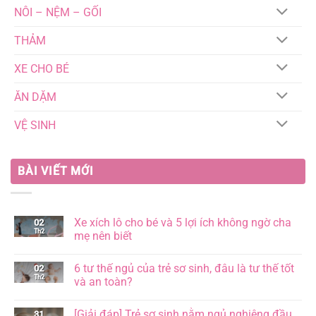
NÔI – NỆM – GỐI
THẢM
XE CHO BÉ
ĂN DẶM
VỆ SINH
BÀI VIẾT MỚI
Xe xích lô cho bé và 5 lợi ích không ngờ cha
02
Th2
mẹ nên biết
Không
có
6 tư thế ngủ của trẻ sơ sinh, đâu là tư thế tốt
02
bình
Th2
luận
và an toàn?
ở
Xe
Không
xích
có
[Giải đáp] Trẻ sơ sinh nằm ngủ nghiêng đầu
31
lô
bình