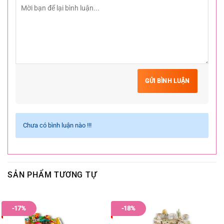
GỬI BÌNH LUẬN
Chưa có bình luận nào !!!
SẢN PHẨM TƯƠNG TỰ
-17%
-18%