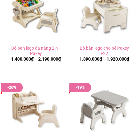
Bộ bàn lego đa năng 2in1
Bộ bàn lego cho bé Pakey
Pakey
F22
Khoảng
Khoả
1.480.000
₫
–
2.190.000
₫
1.390.000
₫
–
1.920.000
₫
giá:
giá:
từ
từ
1.480.000₫
1.390
đến
đến
2.190.000₫
1.920
-26%
-19%