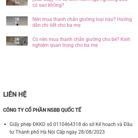
cho
Th1
luận
có sao không?
bé
ở
và
6
Không
5
tư
có
Nên mua thanh chắn giường loại nào? Hướng
16
lợi
thế
bình
ích
ngủ
Th6
luận
dẫn chi tiết cho ba mẹ
không
của
ở
ngờ
trẻ
[Giải
Không
cha
sơ
đáp]
có
Có nên mua thanh chắn giường cho bé? Kinh
16
mẹ
sinh,
Trẻ
bình
nên
đâu
sơ
Th6
luận
nghiệm quan trọng cho ba mẹ
biết
là
sinh
ở
tư
nằm
Nên
Không
thế
ngủ
mua
có
tốt
nghiêng
thanh
bình
và
đầu
chắn
luận
an
có
giường
ở
toàn?
sao
loại
Có
không?
nào?
nên
Hướng
mua
dẫn
thanh
chi
chắn
tiết
giường
LIÊN HỆ
cho
cho
ba
bé?
mẹ
Kinh
nghiệm
CÔNG TY CỔ PHẦN NSBB QUỐC TẾ
quan
trọng
cho
Giấy phép ĐKKD số 0110464318 do sở Kế hoạch và Đầu
ba
mẹ
tư Thành phố Hà Nội Cấp ngày 28/08/2023