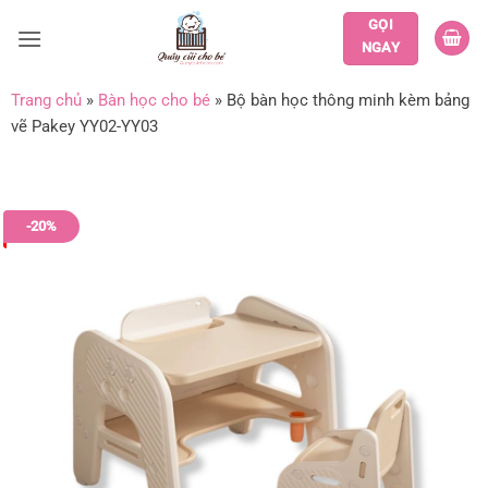
Bỏ
GỌI
qua
NGAY
nội
dung
Trang chủ
»
Bàn học cho bé
»
Bộ bàn học thông minh kèm bảng
vẽ Pakey YY02-YY03
-20%