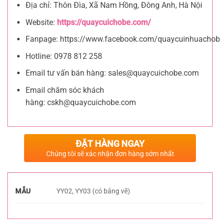
Địa chỉ: Thôn Đìa, Xã Nam Hồng, Đông Anh, Hà Nội
Website:
https://quaycuichobe.com/
Fanpage: https://www.facebook.com/quaycuinhuachob
Hotline: 0978 812 258
Email tư vấn bán hàng:
sales@quaycuichobe.com
Email chăm sóc khách
hàng:
cskh@quaycuichobe.com
ĐẶT HÀNG NGAY
Chúng tôi sẽ xác nhận đơn hàng sớm nhất
MẪU
YY02, YY03 (có bảng vẽ)