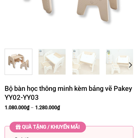
Bộ bàn học thông minh kèm bảng vẽ Pakey
YY02-YY03
Khoảng
1.080.000
₫
–
1.280.000
₫
giá:
từ
1.080.000₫
QUÀ TẶNG / KHUYẾN MÃI
đến
1.280.000₫