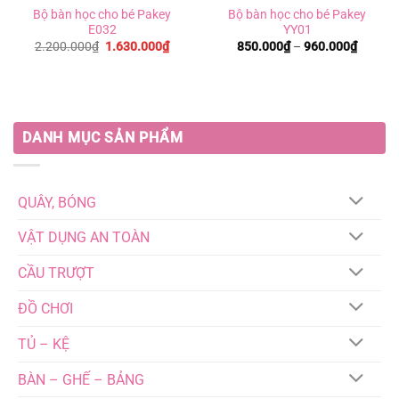
Bộ bàn học cho bé Pakey
Bộ bàn học cho bé Pakey
E032
YY01
Giá
Giá
Khoản
2.200.000
₫
1.630.000
₫
850.000
₫
–
960.000
₫
gốc
hiện
giá:
là:
tại
từ
2.200.000₫.
là:
850.00
1.630.000₫.
đến
960.00
DANH MỤC SẢN PHẨM
QUÂY, BÓNG
VẬT DỤNG AN TOÀN
CẦU TRƯỢT
ĐỒ CHƠI
TỦ – KỆ
BÀN – GHẾ – BẢNG