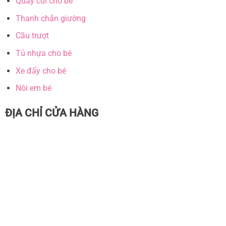
Quây cũi cho bé
Thanh chắn giường
Cầu trượt
Tủ nhựa cho bé
Xe đẩy cho bé
Nôi em bé
ĐỊA CHỈ CỬA HÀNG
Quây cũi gỗ
Quây gỗ có thể được làm từ gỗ tự nhiên hoặc gỗ công
nghiệp với kích thước đa dạng, từ quây mini chỉ dùng để
kiểm soát trẻ, đến những chiếc quây lớn hơn để bé có thể
vui chơi, ngủ nghỉ.
Quây cũi gỗ
với ưu điểm nổi bật về độ
bền chắc, thân thiện với môi trường và sức khỏe của người
sử dụng, màu sắc ấm áp, tự nhiên, gần gũi. Tuy nhiên, so
với quây nhựa hay quây vải thì quây gỗ có thiết kế khá đơn