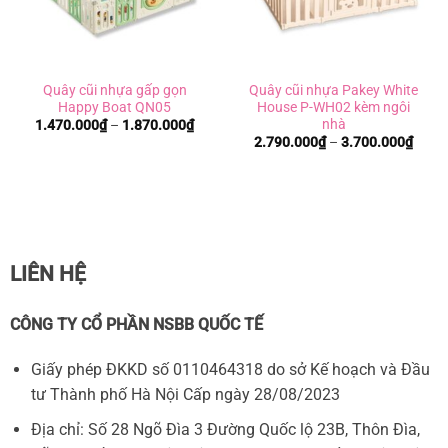
Quây cũi nhựa gấp gọn
Quây cũi nhựa Pakey White
Happy Boat QN05
House P-WH02 kèm ngôi
nhà
Khoảng
1.470.000
₫
–
1.870.000
₫
giá:
Khoả
2.790.000
₫
–
3.700.000
₫
từ
giá:
1.470.000₫
từ
đến
2.790
1.870.000₫
đến
3.700
LIÊN HỆ
CÔNG TY CỔ PHẦN NSBB QUỐC TẾ
Giấy phép ĐKKD số 0110464318 do sở Kế hoạch và Đầu
tư Thành phố Hà Nội Cấp ngày 28/08/2023
Quây cũi vải
Địa chỉ: Số 28 Ngõ Đìa 3 Đường Quốc lộ 23B, Thôn Đìa,