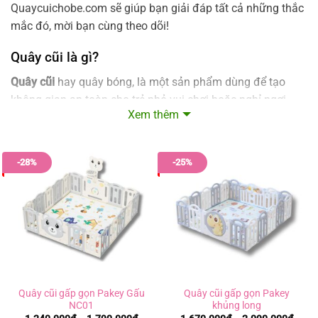
Quaycuichobe.com sẽ giúp bạn giải đáp tất cả những thắc
mắc đó, mời bạn cùng theo dõi!
Quây cũi là gì?
Quây cũi
hay quây bóng, là một sản phẩm dùng để tạo
không gian an toàn cho trẻ nhỏ vui chơi hoặc nghỉ ngơi.
Xem thêm
Quây cũi cho bé thường được làm từ nhựa, gỗ, vải hoặc
kim loại, có thiết kế bao quanh giống như một bức tường
rào, giúp bé không bò hoặc đi ra ngoài khu vực nguy hiểm
-28%
-25%
khi không có sự giám sát trực tiếp của người lớn.
Quây cũi gấp gọn Pakey Gấu
Quây cũi gấp gọn Pakey
NC01
khủng long
Khoảng
Khoả